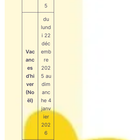
5
du
lund
i 22
déc
Vac
emb
anc
re
es
202
d’hi
5 au
ver
dim
(No
anc
ël)
he 4
janv
ier
202
6