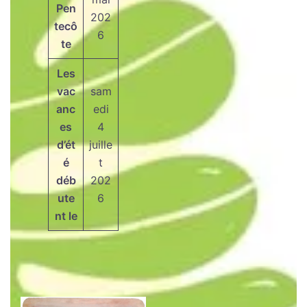
Pen
202
tecô
6
te
Les
vac
sam
anc
edi
es
4
d’ét
juille
é
t
déb
202
ute
6
nt le