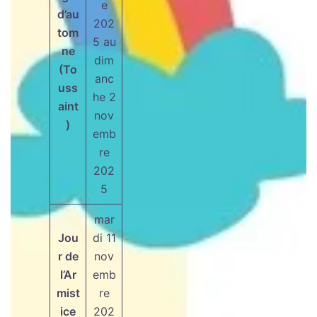
e
d’au
202
tom
5 au
ne
dim
(To
anc
uss
he 2
aint
nov
)
emb
re
202
5
mar
Jou
di 11
r de
nov
l’Ar
emb
mist
re
ice
202