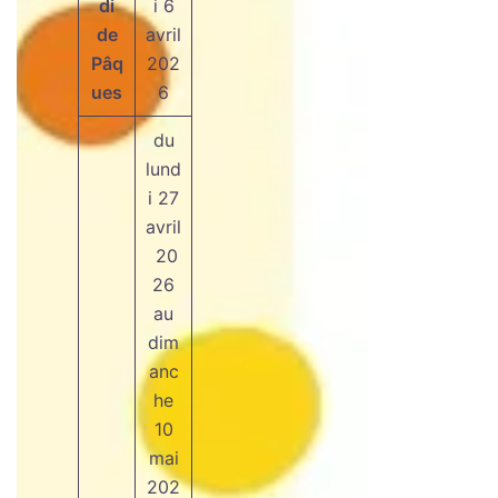
di
i 6
de
avril
Pâq
202
ues
6
du
lund
i 27
avril
20
26
au
dim
anc
he
10
mai
202