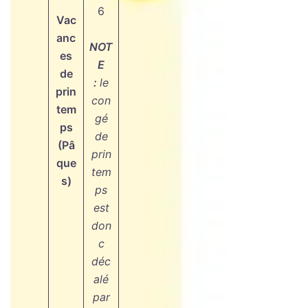
6
Vac
anc
NOT
es
E
de
:
le
prin
con
tem
gé
ps
de
(Pâ
prin
que
tem
s)
ps
est
don
c
déc
alé
par