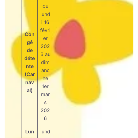
du
lund
i 16
févri
Con
er
gé
202
de
6 au
déte
dim
nte
anc
(Car
he
nav
1er
al)
mar
s
202
6
Lun
lund