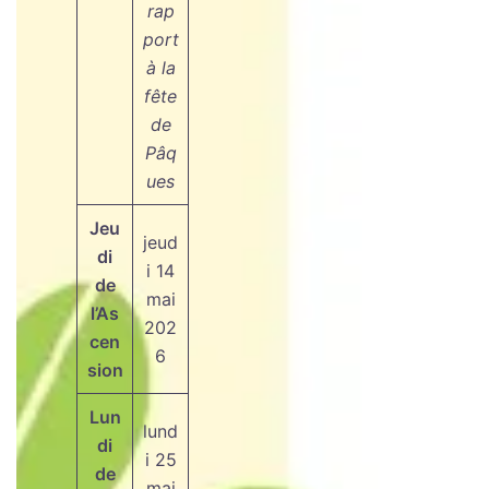
rap
port
à la
fête
de
Pâq
ues
Jeu
jeud
di
i 14
de
mai
l’As
202
cen
6
sion
Lun
lund
di
i 25
de
mai