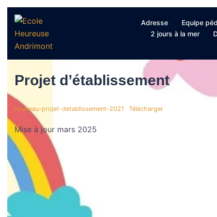
Aller
Adresse
Equipe pé
au
2 jours à la mer
contenu
Projet d’établissement
nouveau-projet-detablissement-2021
Télécharger
Mise à jour mars 2025