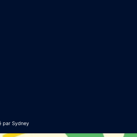
é par
Sydney