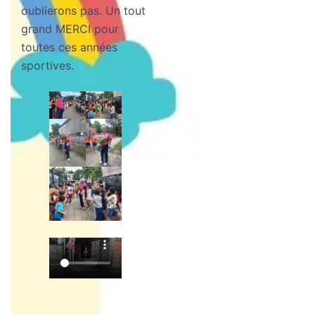
oublierons pas. Un tout
grand MERCI pour
toutes ces années
sportives.