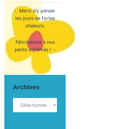
Navigation
Merci d’y penser
d’article
les jours de fortes
chaleurs.
Félicitations à nos
petits diplômés !
Archives
Archives